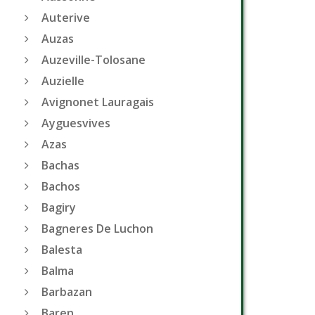
Auterive
Auzas
Auzeville-Tolosane
Auzielle
Avignonet Lauragais
Ayguesvives
Azas
Bachas
Bachos
Bagiry
Bagneres De Luchon
Balesta
Balma
Barbazan
Baren