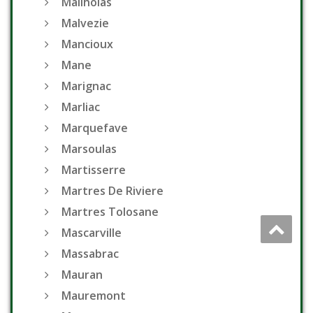
Mailholas
Malvezie
Mancioux
Mane
Marignac
Marliac
Marquefave
Marsoulas
Martisserre
Martres De Riviere
Martres Tolosane
Mascarville
Massabrac
Mauran
Mauremont