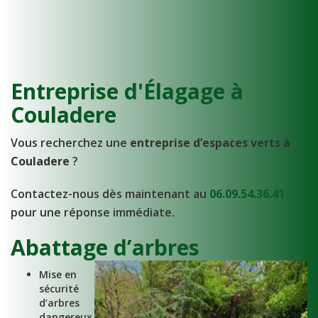
Entreprise d'Élagage à
Couladere
Vous recherchez une
entreprise d’espaces verts à
Couladere
?
Contactez-nous dès maintenant au
06.09.54.36.41
pour une réponse immédiate.
Abattage d’arbres
Mise en
sécurité
d’arbres
dangereux