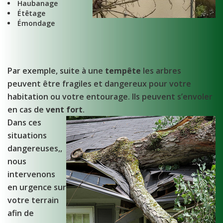
Haubanage
Étêtage
Émondage
Par exemple, suite à une
tempête
les arbres
peuvent être fragiles et dangereux pour votre
habitation ou votre entourage. Ils peuvent s’envoler
en cas de
vent fort
.
Dans ces
situations
dangereuses,,
nous
intervenons
en urgence sur
votre terrain
afin de