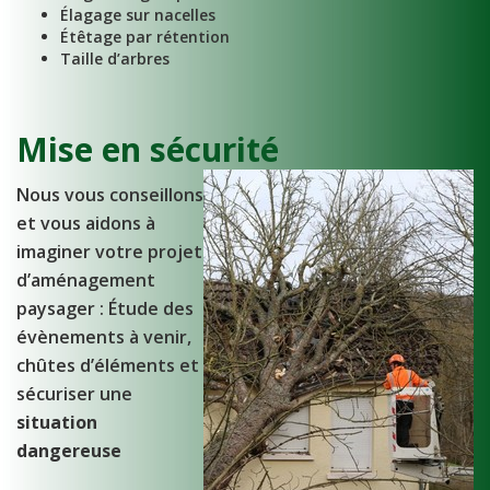
Élagage sur nacelles
Étêtage par rétention
Taille d’arbres
Mise en sécurité
Nous vous conseillons
et vous aidons à
imaginer votre projet
d’aménagement
paysager : Étude des
évènements à venir,
chûtes d’éléments et
sécuriser une
situation
dangereuse