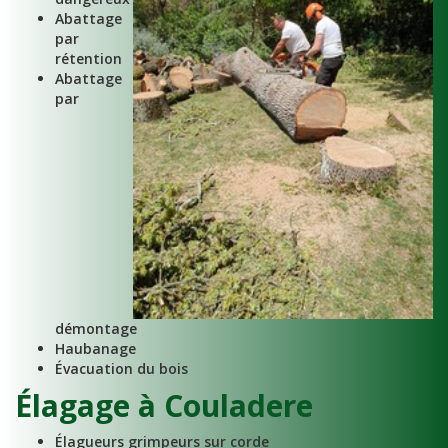
Abattage
par
rétention
Abattage
par
démontage
Haubanage
Évacuation du bois
Élagage à Couladere
Élagueurs grimpeurs sur corde