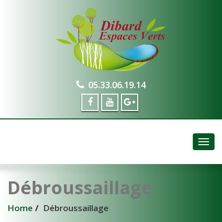
05.33.06.19.14
Togg
navig
Débroussaillage
Home
Débroussaillage