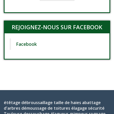
REJOIGNEZ-NOUS SUR FACEBOOK
Facebook
étêtage
débroussaillage
taille de haies
abattage
d'arbres
démoussage de toitures
élagage
sécurité
Toulouse
dessouchage
élagueur grimpeur
rognage