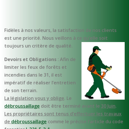
Fidèles à nos valeurs, la satisfaction de nos clients
est une priorité. Nous veillons à ce qu’elle soit
toujours un critère de qualité.
Devoirs et Obligations
: Afin de
limiter les feux de forêts et
incendies dans le 31, il est
impératif de réaliser l’entretien
de son terrain.
La législation vous y oblige
. Le
débroussaillage
doit être terminé avant le
30 Juin
.
Les propriétaires sont tenus d’effectuer les travaux
de
débroussaillage
comme le précise l’article du code