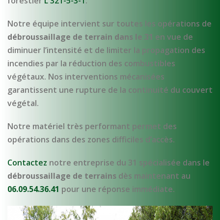
forestier
L 321-5-3-1
.
Notre équipe intervient sur toutes les opérations de
débroussaillage de terrain dans le 31
en vue de
diminuer l’intensité et de limiter la propagation des
incendies par la réduction des combustibles
végétaux. Nos interventions mécanisées
garantissent une rupture de la continuité du couvert
végétal.
Notre matériel très performant permet des
opérations dans des zones difficiles d’accès.
Contactez
notre entreprise du 31 spécialisée dans le
débroussaillage de terrains
dès maintenant au
06.09.54.36.41
pour une réponse immédiate.