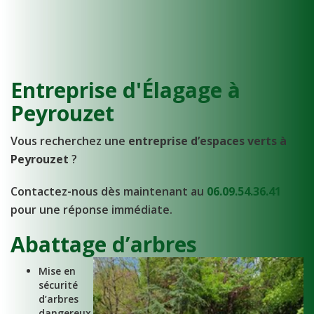
Entreprise d'Élagage à
Peyrouzet
Vous recherchez une
entreprise d’espaces verts à
Peyrouzet
?
Contactez-nous dès maintenant au
06.09.54.36.41
pour une réponse immédiate.
Abattage d’arbres
Mise en
sécurité
d’arbres
dangereux