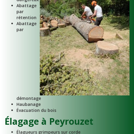
Abattage
par
rétention
Abattage
par
démontage
Haubanage
Évacuation du bois
Élagage à Peyrouzet
Élagueurs grimpeurs sur corde