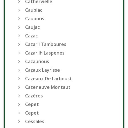
Cathervielle
Caubiac
Caubous
Caujac
Cazac
Cazaril Tamboures
Cazarilh Laspenes
Cazaunous
Cazaux Layrisse
Cazeaux De Larboust
Cazeneuve Montaut
Cazères
Cepet
Cepet
Cessales