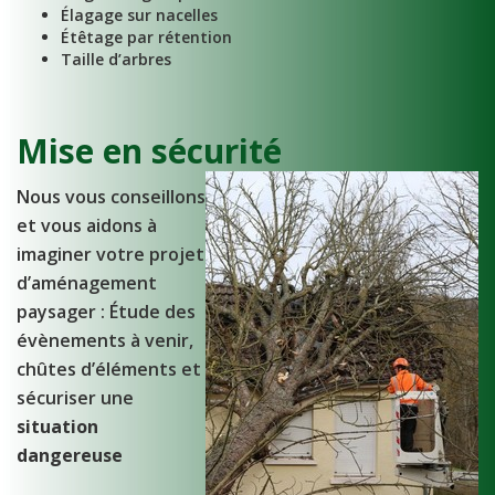
Élagage sur nacelles
Étêtage par rétention
Taille d’arbres
Mise en sécurité
Nous vous conseillons
et vous aidons à
imaginer votre projet
d’aménagement
paysager : Étude des
évènements à venir,
chûtes d’éléments et
sécuriser une
situation
dangereuse