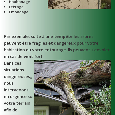
Haubanage
Étêtage
Émondage
Par exemple, suite à une
tempête
les arbres
peuvent être fragiles et dangereux pour votre
habitation ou votre entourage. Ils peuvent s’envoler
en cas de
vent fort
.
Dans ces
situations
dangereuses,,
nous
intervenons
en urgence sur
votre terrain
afin de