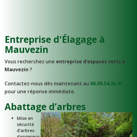
Entreprise d'Élagage à
Mauvezin
Vous recherchez une
entreprise d’espaces verts à
Mauvezin
?
Contactez-nous dès maintenant au
06.09.54.36.41
pour une réponse immédiate.
Abattage d’arbres
Mise en
sécurité
d’arbres
dangereux