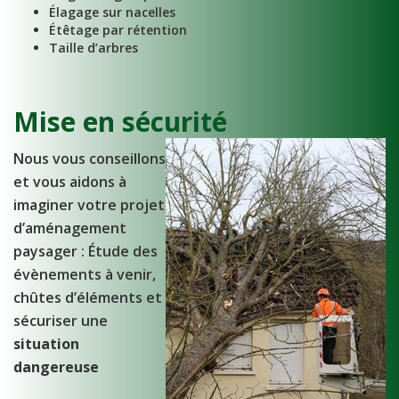
Élagage sur nacelles
Étêtage par rétention
Taille d’arbres
Mise en sécurité
Nous vous conseillons
et vous aidons à
imaginer votre projet
d’aménagement
paysager : Étude des
évènements à venir,
chûtes d’éléments et
sécuriser une
situation
dangereuse