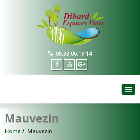
05.33.06.19.14
Togg
navig
Mauvezin
Home
Mauvezin