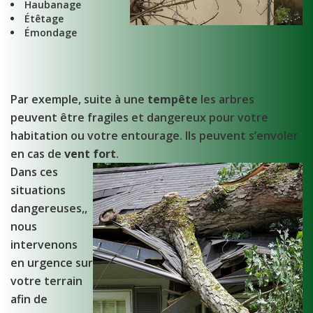
Haubanage
Étêtage
Émondage
Par exemple, suite à une
tempête
les arbres
peuvent être fragiles et dangereux pour votre
habitation ou votre entourage. Ils peuvent s’envoler
en cas de
vent fort
.
Dans ces
situations
dangereuses,,
nous
intervenons
en urgence sur
votre terrain
afin de