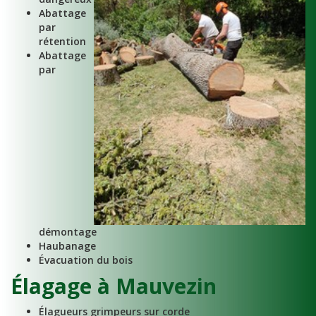
Abattage
par
rétention
Abattage
par
démontage
Haubanage
Évacuation du bois
Élagage à Mauvezin
Élagueurs grimpeurs sur corde