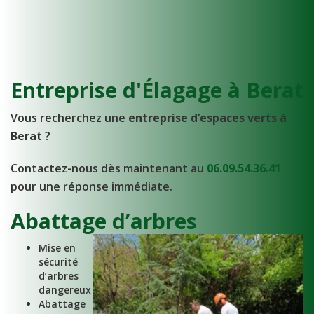
Entreprise d'Élagage à Berat
Vous recherchez une
entreprise d’espaces verts à
Berat
?
Contactez-nous dès maintenant au
06.09.54.36.41
pour une réponse immédiate.
Abattage d’arbres
Mise en
sécurité
d’arbres
dangereux
Abattage