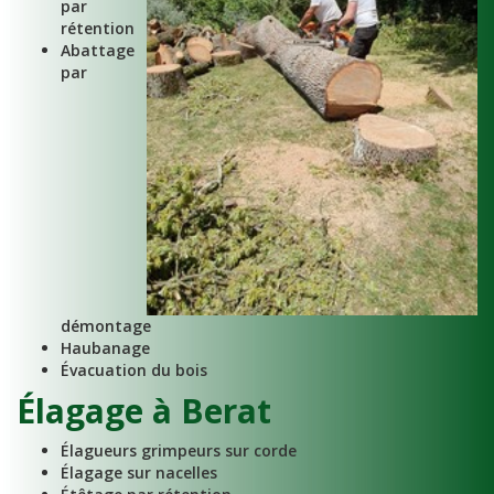
par
rétention
Abattage
par
démontage
Haubanage
Évacuation du bois
Élagage à Berat
Élagueurs grimpeurs sur corde
Élagage sur nacelles