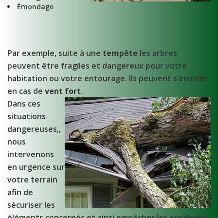
Émondage
Par exemple, suite à une
tempête
les arbres
peuvent être fragiles et dangereux pour votre
habitation ou votre entourage. Ils peuvent s’envoler
en cas de
vent fort
.
Dans ces
situations
dangereuses,,
nous
intervenons
en urgence sur
votre terrain
afin de
sécuriser les
éléments concernés et ainsi empêcher les accidents.