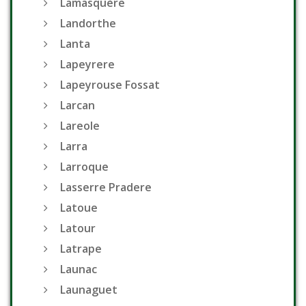
Lamasquère
Landorthe
Lanta
Lapeyrere
Lapeyrouse Fossat
Larcan
Lareole
Larra
Larroque
Lasserre Pradere
Latoue
Latour
Latrape
Launac
Launaguet