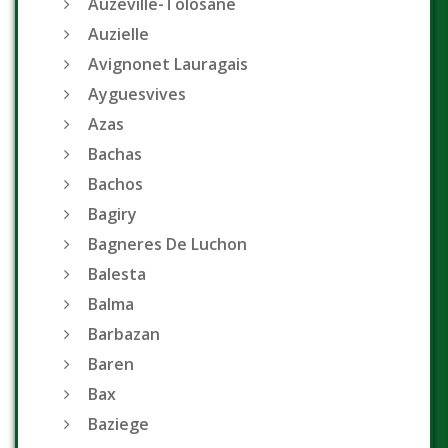
Auzeville-Tolosane
Auzielle
Avignonet Lauragais
Ayguesvives
Azas
Bachas
Bachos
Bagiry
Bagneres De Luchon
Balesta
Balma
Barbazan
Baren
Bax
Baziege