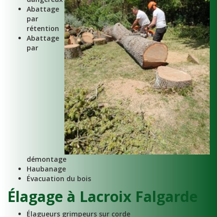
Abattage
par
rétention
Abattage
par
démontage
Haubanage
Évacuation du bois
Élagage à Lacroix Falgarde
Élagueurs grimpeurs sur corde