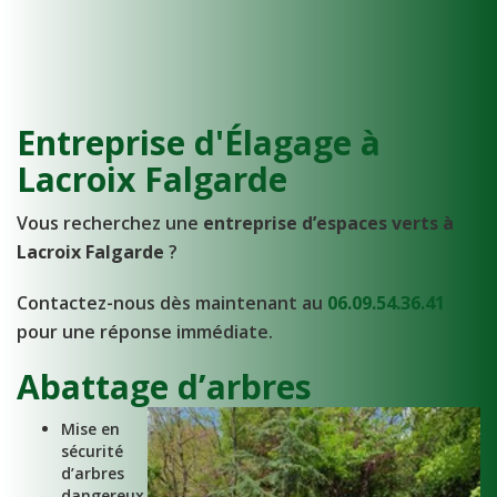
Entreprise d'Élagage à
Lacroix Falgarde
Vous recherchez une
entreprise d’espaces verts à
Lacroix Falgarde
?
Contactez-nous dès maintenant au
06.09.54.36.41
pour une réponse immédiate.
Abattage d’arbres
Mise en
sécurité
d’arbres
dangereux