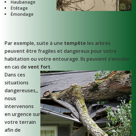
Haubanage
Étêtage
Émondage
Par exemple, suite à une
tempête
les arbres
peuvent être fragiles et dangereux pour votre
habitation ou votre entourage. Ils peuvent s’envoler
en cas de
vent fort
.
Dans ces
situations
dangereuses,,
nous
intervenons
en urgence sur
votre terrain
afin de