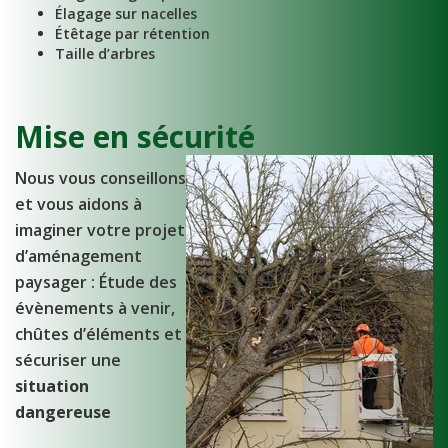
Élagage sur nacelles
Étêtage par rétention
Taille d’arbres
Mise en sécurité
Nous vous conseillons
et vous aidons à
imaginer votre projet
d’aménagement
paysager : Étude des
évènements à venir,
chûtes d’éléments et
sécuriser une
situation
dangereuse