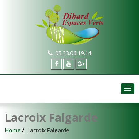
05.33.06.19.14
Togg
navig
Lacroix Falgarde
Home
Lacroix Falgarde