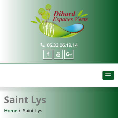
05.33.06.19.14
Togg
navig
Saint Lys
Home
Saint Lys