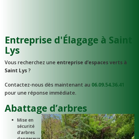
Entreprise d'Élagage à Saint
Lys
Vous recherchez une
entreprise d’espaces verts à
Saint Lys
?
Contactez-nous dès maintenant au
06.09.54.36.41
pour une réponse immédiate.
Abattage d’arbres
Mise en
sécurité
d’arbres
dangereux