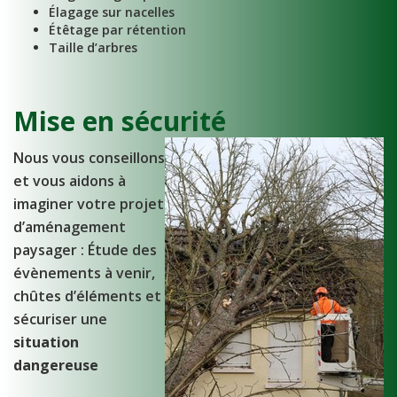
Élagage sur nacelles
Étêtage par rétention
Taille d’arbres
Mise en sécurité
Nous vous conseillons
et vous aidons à
imaginer votre projet
d’aménagement
paysager : Étude des
évènements à venir,
chûtes d’éléments et
sécuriser une
situation
dangereuse