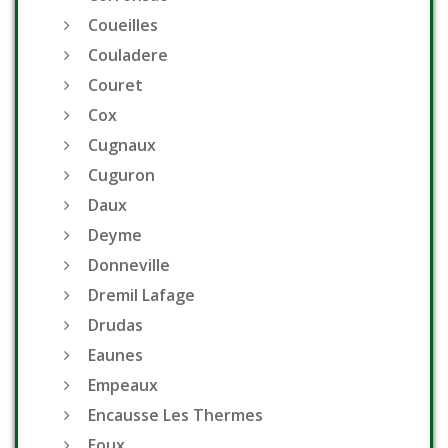
Coueilles
Couladere
Couret
Cox
Cugnaux
Cuguron
Daux
Deyme
Donneville
Dremil Lafage
Drudas
Eaunes
Empeaux
Encausse Les Thermes
Eoux