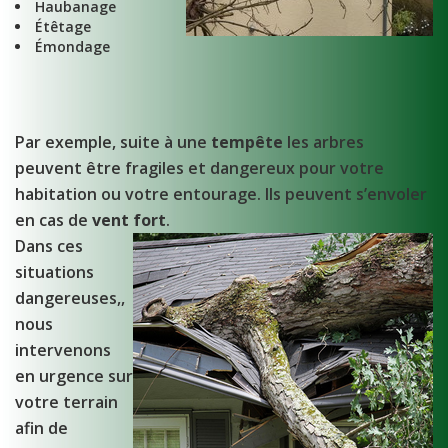
Haubanage
Étêtage
Émondage
Par exemple, suite à une
tempête
les arbres
peuvent être fragiles et dangereux pour votre
habitation ou votre entourage. Ils peuvent s’envoler
en cas de
vent fort
.
Dans ces
situations
dangereuses,,
nous
intervenons
en urgence sur
votre terrain
afin de