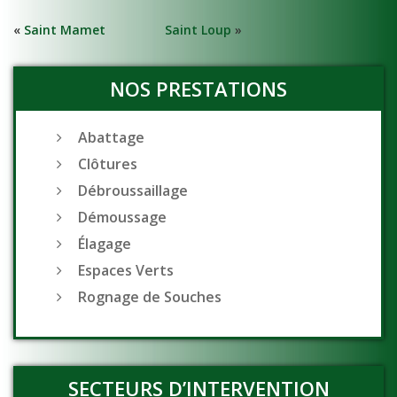
«
Saint Mamet
Saint Loup
»
NOS PRESTATIONS
Abattage
Clôtures
Débroussaillage
Démoussage
Élagage
Espaces Verts
Rognage de Souches
SECTEURS D’INTERVENTION