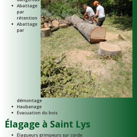
Abattage
par
rétention
Abattage
par
démontage
Haubanage
Évacuation du bois
Élagage à Saint Lys
Élagueurs grimpeurs sur corde