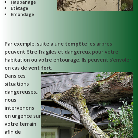
Haubanage
Étêtage
Émondage
Par exemple, suite à une
tempête
les arbres
peuvent être fragiles et dangereux pour votre
habitation ou votre entourage. Ils peuvent s’envoler
en cas de
vent fort
.
Dans ces
situations
dangereuses,,
nous
intervenons
en urgence sur
votre terrain
afin de