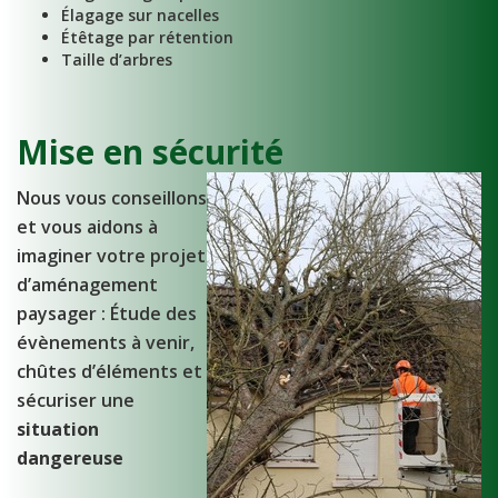
Élagage sur nacelles
Étêtage par rétention
Taille d’arbres
Mise en sécurité
Nous vous conseillons
et vous aidons à
imaginer votre projet
d’aménagement
paysager : Étude des
évènements à venir,
chûtes d’éléments et
sécuriser une
situation
dangereuse