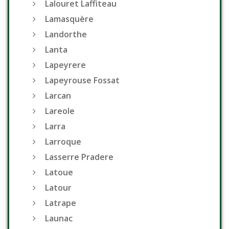
Lalouret Laffiteau
Lamasquère
Landorthe
Lanta
Lapeyrere
Lapeyrouse Fossat
Larcan
Lareole
Larra
Larroque
Lasserre Pradere
Latoue
Latour
Latrape
Launac