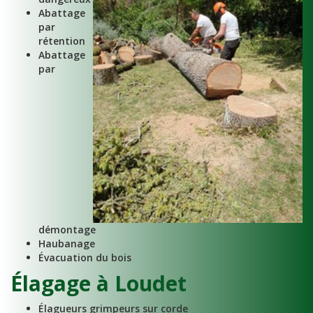
Abattage
par
rétention
Abattage
par
démontage
Haubanage
Évacuation du bois
Élagage à Loudet
Élagueurs grimpeurs sur corde