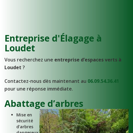
Entreprise d'Élagage à
Loudet
Vous recherchez une
entreprise d’espaces verts à
Loudet
?
Contactez-nous dès maintenant au
06.09.54.36.41
pour une réponse immédiate.
Abattage d’arbres
Mise en
sécurité
d’arbres
dangereux